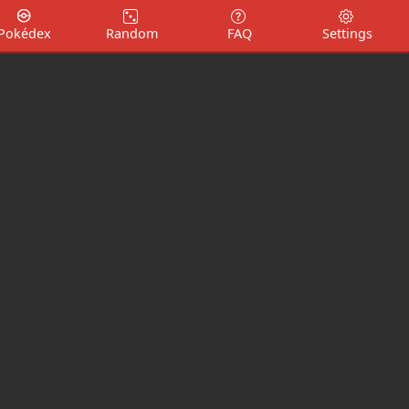
Pokédex
Random
FAQ
Settings